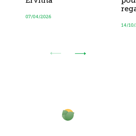
Ervilha
pou
reg
07/04/2026
14/10