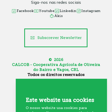
Siga-nos nas redes sociais
Facebook
Youtube
Linkedin
Instagram
Akis
Subscrever Newsletter
© 2026
CALCOB - Cooperativa Agrícola de Oliveira
do Bairro e Vagos, CRL
Todos os direitos reservados
Canal de Denúncia
Política de Cookies
Política de Privacidade
Este website usa cookies
Resolução Alternativa de Litígios
O nosso website usa cookies para
Recrutamento