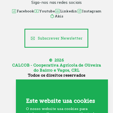
Siga-nos nas redes sociais
Facebook
Youtube
Linkedin
Instagram
Akis
Subscrever Newsletter
© 2026
CALCOB - Cooperativa Agrícola de Oliveira
do Bairro e Vagos, CRL
Todos os direitos reservados
Canal de Denúncia
Política de Cookies
Política de Privacidade
Este website usa cookies
Resolução Alternativa de Litígios
O nosso website usa cookies para
Recrutamento